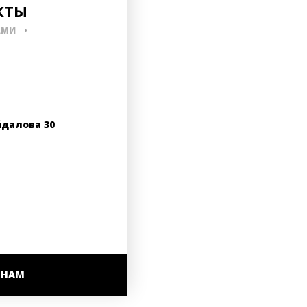
КТЫ
АМИ
йдалова 30
 НАМ