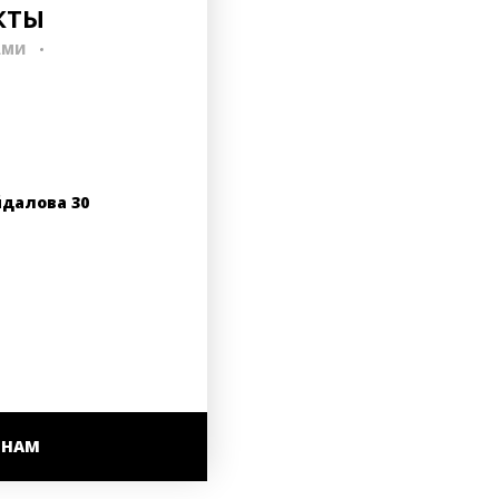
КТЫ
АМИ
йдалова 30
 НАМ